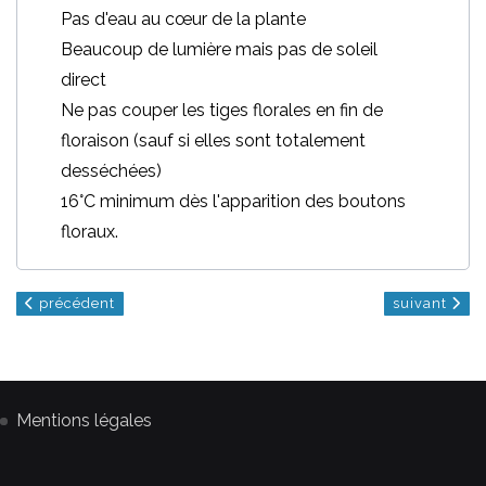
Pas d'eau au cœur de la plante
Beaucoup de lumière mais pas de soleil
direct
Ne pas couper les tiges florales en fin de
floraison (sauf si elles sont totalement
desséchées)
16°C minimum dès l'apparition des boutons
floraux.
article précédent : la culture des belles exotiques
article suiva
précédent
suivant
Mentions légales