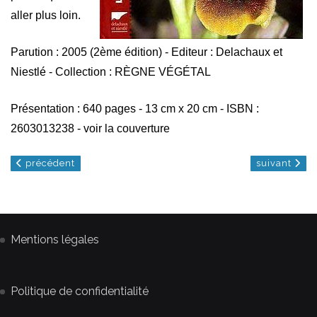
aller plus loin.
Parution : 2005 (2ème édition) - Editeur : Delachaux et
Niestlé - Collection : RÈGNE VÉGÉTAL
Présentation : 640 pages - 13 cm x 20 cm - ISBN :
2603013238 - voir la couverture
article précédent : les orchidées sauvages de france
article suiv
précédent
suivant
Mentions légales
Politique de confidentialité