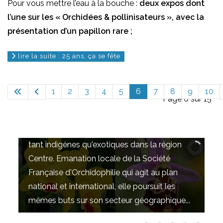
Pour vous mettre l’eau à la bouche :
deux expos dont
l’une sur les « Orchidées & pollinisateurs », avec la
présentation d’un papillon rare ;
lire la suite : 25 ans, ça se fête
1
2
3
4
5
6
7
8
9
10
Page 6 sur 15
But de l'association
L'association a pour but de développer la
connaissance et la protection des orchidées
tant indigènes qu'exotiques dans la région
Centre. Emanation locale de la Société
Française d'Orchidophilie qui agit au plan
national et international, elle poursuit les
mêmes buts sur son secteur géographique...